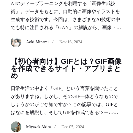
AIのディープラーニングを利用する「画像生成技
術」。データをもとに、自動的に画像やイラストを
生成する技術です。今回は、さまざまなAI技術の中
でも特に注目される「GAN」の解説から、画像・イ
ラストを自動生成できるサイトを紹介。画像がなく
Aoki Minami /
Nov.16, 2024
ても、なんと文章から画像生成ができるサイトも！
【初心者向け】GIFとは？GIF画像
を作成できるサイト・アプリまと
め
日常生活の中よく「GIF」という言葉を聞いたこと
がありますね。しかし、そのGIF一体どうなもので
しょうかのがご存知ですか？この記事では、GIFと
はなにを解説し、そしてGIFを作成できるツール
や、作りあがったGIFを高画質化するツールも紹介
Miyazak Akira /
Dec.05, 2024
します。