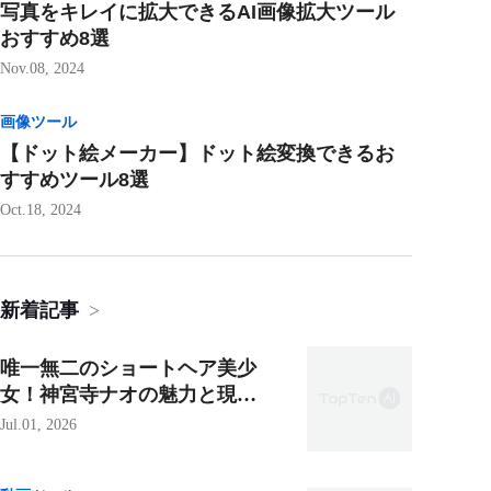
写真をキレイに拡大できるAI画像拡大ツール
おすすめ8選
Nov.08, 2024
画像ツール
【ドット絵メーカー】ドット絵変換できるお
すすめツール8選
Oct.18, 2024
新着記事
>
唯一無二のショートヘア美少
女！神宮寺ナオの魅力と現在
の活躍を徹底解説【2026年最
Jul.01, 2026
新版】