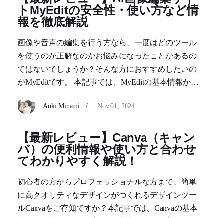
トMyEditの安全性・使い方など情
報を徹底解説
画像や音声の編集を行う方なら、一度はどのツール
を使うのが正解なのかお悩みになったことがあるの
ではないでしょうか？そんな方におすすめしたいの
がMyEditです。 本記事では、MyEditの基本情報から
主な機能、安全性やユーザーからの評判までくわし
Aoki Minami /
Nov.01, 2024
くご紹介させていただきます!
【最新レビュー】Canva（キャン
バ）の便利情報や使い方と合わせ
てわかりやすく解説！
初心者の方からプロフェッショナルな方まで、簡単
に高クオリティなデザインがつくれるデザインツー
ルCanvaをご存知ですか？本記事では、Canvaの基本