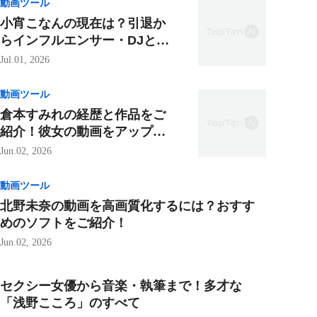
動画ツール
小宵こなんの現在は？引退か
らインフルエンサー・DJとし
ての新たな活動まで徹底解説
Jul.01, 2026
動画ツール
倉本すみれの経歴と作品をご
紹介！彼女の動画をアップス
ケールする方法も一緒に！
Jun.02, 2026
動画ツール
北野未奈の動画を高画質化するには？おすす
めのソフトをご紹介！
Jun.02, 2026
セクシー女優から音楽・執筆まで！多才な
「浅野こころ」のすべて