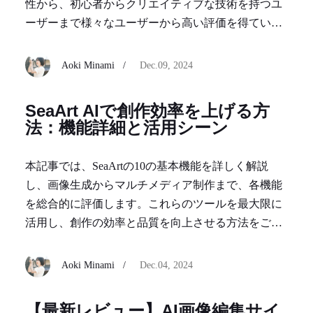
性から、初心者からクリエイティブな技術を持つユ
ーザーまで様々なユーザーから高い評価を得ていま
す。本記事では、Fotorの基本情報から料金プラン、
基本的な使い方まで徹底的にご紹介します！
Aoki Minami /
Dec.09, 2024
SeaArt AIで創作効率を上げる方
法：機能詳細と活用シーン
本記事では、SeaArtの10の基本機能を詳しく解説
し、画像生成からマルチメディア制作まで、各機能
を総合的に評価します。これらのツールを最大限に
活用し、創作の効率と品質を向上させる方法をご紹
介します。
Aoki Minami /
Dec.04, 2024
【最新レビュー】AI画像編集サイ