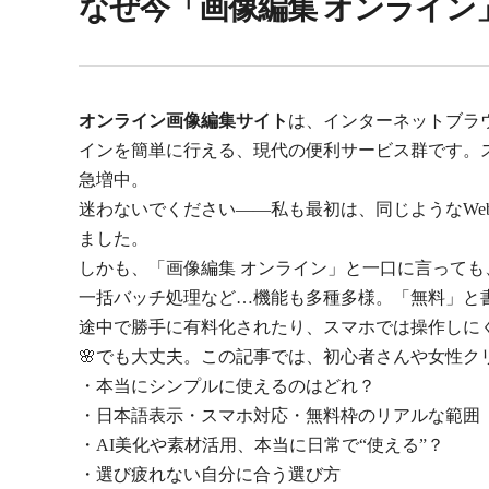
なぜ今「画像編集 オンライン
オンライン画像編集サイト
は、インターネットブラ
インを簡単に行える、現代の便利サービス群です。ス
急増中。
迷わないでください——私も最初は、同じようなWe
ました。
しかも、「画像編集 オンライン」と一口に言っても
一括バッチ処理など…機能も多種多様。「無料」と
途中で勝手に有料化されたり、スマホでは操作しに
🌸でも大丈夫。この記事では、初心者さんや女性ク
・本当にシンプルに使えるのはどれ？
・日本語表示・スマホ対応・無料枠のリアルな範囲
・AI美化や素材活用、本当に日常で“使える”？
・選び疲れない自分に合う選び方