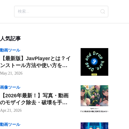
人気記事
動画ツール
【最新版】JavPlayerとは？イ
ンストール方法や使い方をわ
かりやすく解説！
May.21, 2026
画像ツール
【2026年最新！】写真・動画
のモザイク除去・破壊を手軽
に実現できるおすすめツール
Apr.21, 2026
10選
動画ツール