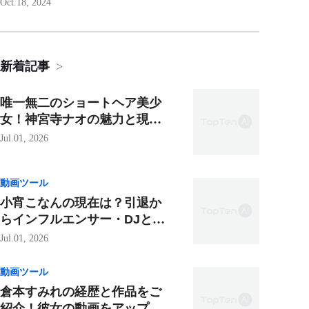
Oct.18, 2024
新着記事
>
唯一無二のショートヘア美少
女！神宮寺ナオの魅力と現在
の活躍を徹底解説【2026年最
Jul.01, 2026
新版】
動画ツール
小宵こなんの現在は？引退か
らインフルエンサー・DJとし
ての新たな活動まで徹底解説
Jul.01, 2026
動画ツール
倉本すみれの経歴と作品をご
紹介！彼女の動画をアップス