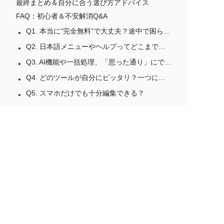
最終まとめ＆自分に合う選び方アドバイス
FAQ：初心者＆不安解消Q&A
Q1. 本当に“完全無料”で大丈夫？途中で困らない？
Q2. 日本語メニューやヘルプってどこまで親切？
Q3. AI機能や一括処理、「思った通り」にできるもの？
Q4. どのツールが自分にピッタリ？一つに決めなくていいの？
Q5. スマホだけでも十分編集できる？