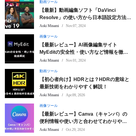
動画ツール
【最新】動画編集ソフト「DaVinci
Resolve」の使い方から日本語設定方法ま
で徹底解説！
Aoki Minami
Nov.07, 2024
画像ツール
【最新レビュー】AI画像編集サイト
MyEditの安全性・使い方など情報を徹底
解説
Aoki Minami
Nov.01, 2024
動画ツール
【初心者向け】HDRとは？HDRの意味と
最新技術をわかりやすく解説！
Aoki Minami
Apr.09, 2026
画像ツール
【最新レビュー】Canva（キャンバ）の
便利情報や使い方と合わせてわかりやす
く解説！
Aoki Minami
Oct.29, 2024