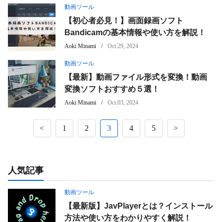
動画ツール
【初心者必見！】画面録画ソフト
Bandicamの基本情報や使い方を解説！
Aoki Minami
Oct.29, 2024
動画ツール
【最新】動画ファイル形式を変換！動画
変換ソフトおすすめ５選！
Aoki Minami
Oct.03, 2024
<
1
2
3
4
5
>
人気記事
動画ツール
【最新版】JavPlayerとは？インストール
方法や使い方をわかりやすく解説！