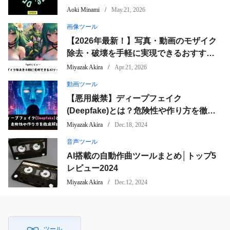
Aoki Minami
May.21, 2026
画像ツール
【2026年最新！】写真・動画のモザイク
除去・破壊を手軽に実現できるおすすめ
ツール10選
Miyazak Akira
Apr.21, 2026
動画ツール
【悪用厳禁】ディープフェイク
(Deepfake)とは？危険性や作り方を徹底
解説
Miyazak Akira
Dec.18, 2024
音声ツール
AI搭載の自動作曲ツールまとめ│トップ5
レビュー2024
Miyazak Akira
Dec.12, 2024
ツール