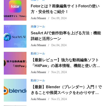
Fotorとは？画像編集サイトFotorの使い
方・安全性をご紹介！
Aoki Minami
Dec.09, 2024
画像ツール
SeaArt AIで創作効率を上げる方法：機能
詳細と活用シーン
Aoki Minami
Dec.04, 2024
動画ツール
【最新レビュー】強力な動画編集ソフト
「HitPaw」の基本情報、機能と使い方を
徹底解説！
Aoki Minami
Nov.21, 2024
動画ツール
【最新】Blender（ブレンダー）入門！で
きることや推奨スペックをわかりやすく
解説！
Aoki Minami
Nov.15, 2024